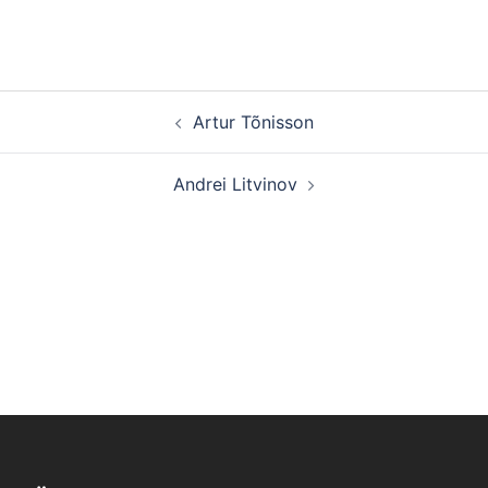
Post
Artur Tõnisson
navigation
Andrei Litvinov