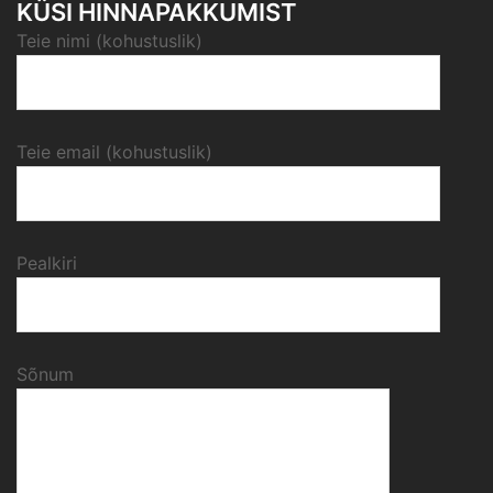
KÜSI HINNAPAKKUMIST
Teie nimi (kohustuslik)
Teie email (kohustuslik)
Pealkiri
Sõnum