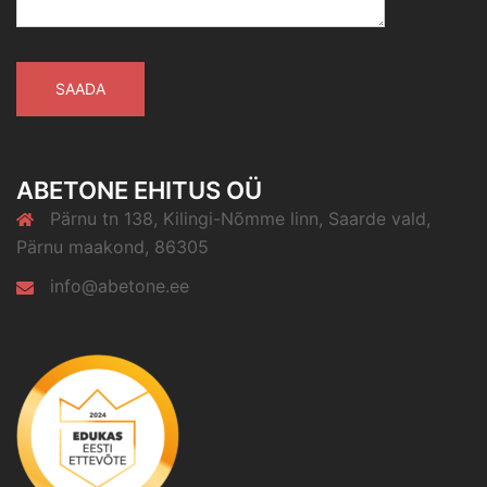
ABETONE EHITUS OÜ
Pärnu tn 138, Kilingi-Nõmme linn, Saarde vald,
Pärnu maakond, 86305
info@abetone.ee