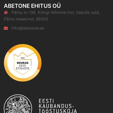
ABETONE EHITUS OÜ
Pärnu tn 138, Kilingi-Nõmme linn, Saarde vald,
Pärnu maakond, 86305
info@abetone.ee