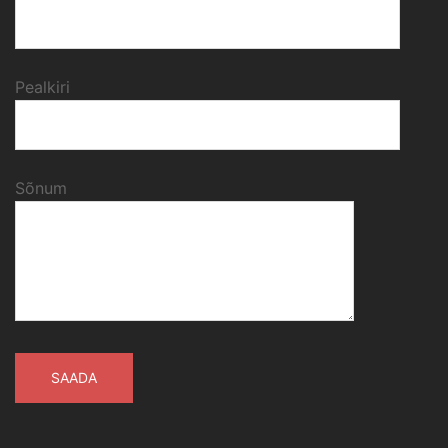
Pealkiri
Sõnum