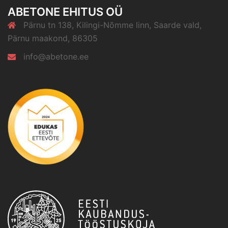
ABETONE EHITUS OÜ
Pärnu tn 138, Kilingi-Nõmme linn, Saarde vald,
Pärnu maakond, 86305
info@abetone.ee