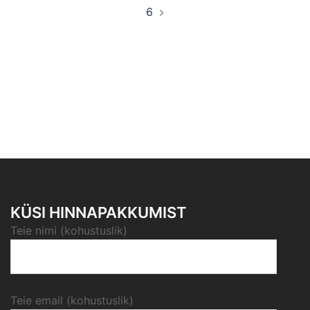
6
KÜSI HINNAPAKKUMIST
Teie nimi (kohustuslik)
Teie email (kohustuslik)