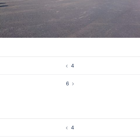
Post
4
navigation
6
Post
4
navigation